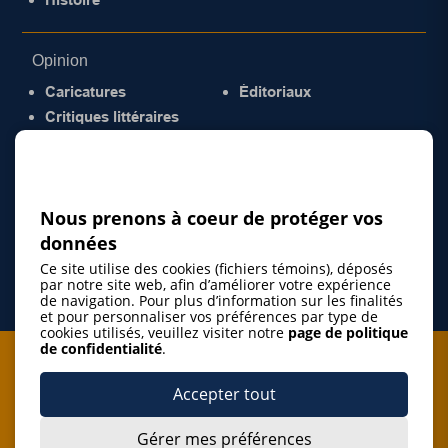
Opinion
Caricatures
Éditoriaux
Critiques littéraires
© 2026 Gazette de la Mauricie. Tous droits
réservés.
Politique de confidentialité
Nous prenons à coeur de protéger vos
données
Ce site utilise des cookies (fichiers témoins), déposés
par notre site web, afin d’améliorer votre expérience
de navigation. Pour plus d’information sur les finalités
et pour personnaliser vos préférences par type de
cookies utilisés, veuillez visiter notre
page de politique
de confidentialité
.
Je m'abonne à l'infolettre
Accepter tout
M'abonner
Gérer mes préférences