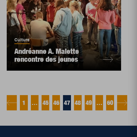
Culture
Andréanne A. Malette
rencontre des jeunes
1
…
45
46
47
48
49
…
60