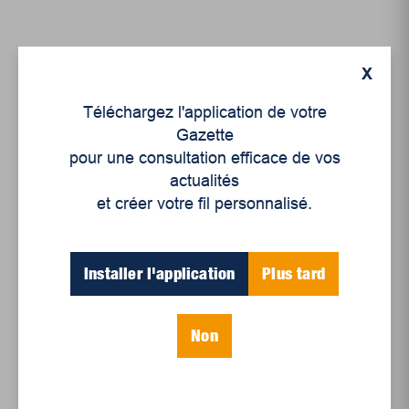
X
Téléchargez l'application de votre
Gazette
pour une consultation efficace de vos
actualités
et créer votre fil personnalisé.
Culture
Suggestions de nos
Installer l'application
Plus tard
libraires – septembre
2018
Non