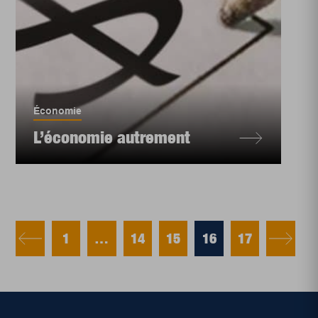
Économie
L’économie autrement
1
…
14
15
16
17