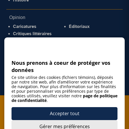
Opinion
Caricatures
Éditoriaux
Critiques littéraires
© 2026 Gazette de la Mauricie. Tous droits
réservés.
Politique de confidentialité
Nous prenons à coeur de protéger vos
données
Ce site utilise des cookies (fichiers témoins), déposés
par notre site web, afin d’améliorer votre expérience
de navigation. Pour plus d’information sur les finalités
et pour personnaliser vos préférences par type de
cookies utilisés, veuillez visiter notre
page de politique
de confidentialité
.
Je m'abonne à l'infolettre
Accepter tout
M'abonner
Gérer mes préférences