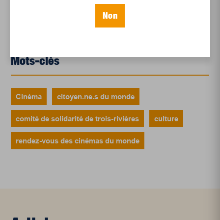
Et les politiques peinent à suivre
Non
Le sommeil, nouveau défi de santé publique
Mots-clés
Cinéma
citoyen.ne.s du monde
comité de solidarité de trois-rivières
culture
rendez-vous des cinémas du monde