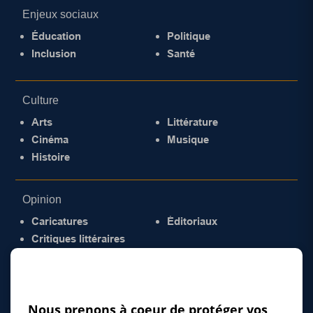
Enjeux sociaux
Éducation
Politique
Inclusion
Santé
Culture
Arts
Littérature
Cinéma
Musique
Histoire
Opinion
Caricatures
Éditoriaux
Critiques littéraires
© 2026 Gazette de la Mauricie. Tous droits
réservés.
Politique de confidentialité
Nous prenons à coeur de protéger vos