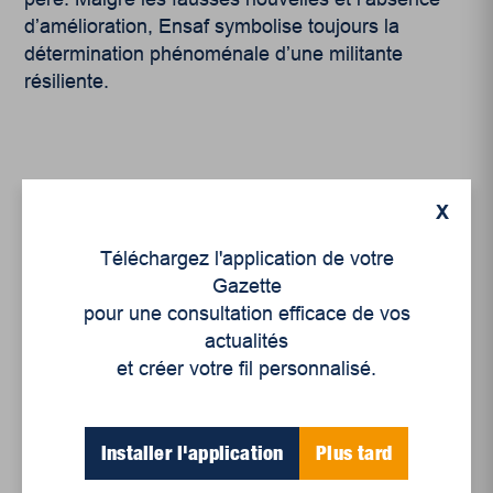
d’amélioration, Ensaf symbolise toujours la
détermination phénoménale d’une militante
résiliente.
X
Téléchargez l'application de votre
Articles récents
Gazette
pour une consultation efficace de vos
actualités
Un siècle de Mauriciennes dans la presse
et créer votre fil personnalisé.
régionale
Juillet 2026
Le sport professionnel féminin : en mouvement,
Installer l'application
Plus tard
en croissance