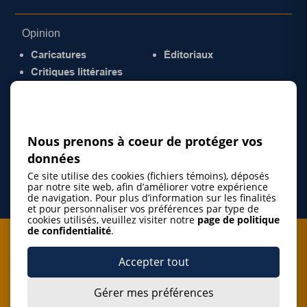
Opinion
Caricatures
Éditoriaux
Critiques littéraires
© 2026 Gazette de la Mauricie. Tous droits
réservés.
Politique de confidentialité
Nous prenons à coeur de protéger vos
données
Ce site utilise des cookies (fichiers témoins), déposés
par notre site web, afin d’améliorer votre expérience
de navigation. Pour plus d’information sur les finalités
et pour personnaliser vos préférences par type de
cookies utilisés, veuillez visiter notre
page de politique
de confidentialité
.
Je m'abonne à l'infolettre
Accepter tout
M'abonner
Gérer mes préférences
J’accepte de m’abonner à l’infolettre de La Gazette de la