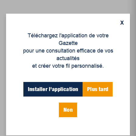
X
Articles récents
Téléchargez l'application de votre
Gazette
pour une consultation efficace de vos
Un siècle de Mauriciennes dans la presse
actualités
régionale
et créer votre fil personnalisé.
Juillet 2026
Le sport professionnel féminin : en mouvement,
en croissance
Installer l'application
Plus tard
Et les politiques peinent à suivre
Le sommeil, nouveau défi de santé publique
Non
Mots-clés