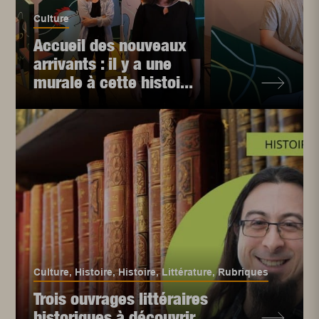
Culture
Accueil des nouveaux
arrivants : il y a une
murale à cette histoi...
Culture
,
Histoire
,
Histoire
,
Littérature
,
Rubriques
Trois ouvrages littéraires
historiques à découvrir