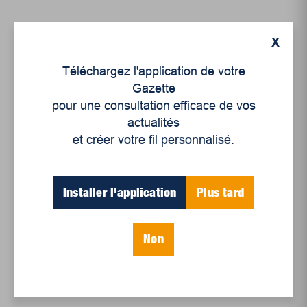
X
Articles récents
Téléchargez l'application de votre
Gazette
Un siècle de Mauriciennes dans la presse
pour une consultation efficace de vos
régionale
actualités
Juillet 2026
et créer votre fil personnalisé.
Le sport professionnel féminin : en mouvement,
en croissance
Installer l'application
Plus tard
Et les politiques peinent à suivre
Le sommeil, nouveau défi de santé publique
Non
Mots-clés