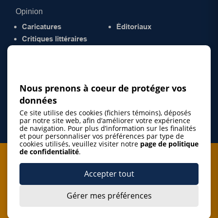
Opinion
Caricatures
Éditoriaux
Critiques littéraires
© 2026 Gazette de la Mauricie. Tous droits
réservés.
Politique de confidentialité
Nous prenons à coeur de protéger vos
données
Ce site utilise des cookies (fichiers témoins), déposés
par notre site web, afin d’améliorer votre expérience
de navigation. Pour plus d’information sur les finalités
et pour personnaliser vos préférences par type de
cookies utilisés, veuillez visiter notre
page de politique
de confidentialité
.
Je m'abonne à l'infolettre
Accepter tout
M'abonner
Gérer mes préférences
J’accepte de m’abonner à l’infolettre de La Gazette de la
Mauricie et de recevoir les plus récentes actualités ainsi
Je m'abonne à l'infolettre
que les offres promotionnelles de ce média d’information.