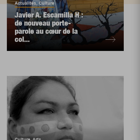
Actualités
,
Culture
Javier A. Escamilla H :
de nouveau porte-
parole au cœur de la
col...
Culture
,
Arts