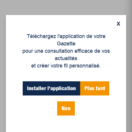
X
Téléchargez l'application de votre
Gazette
pour une consultation efficace de vos
actualités
et créer votre fil personnalisé.
Culture
Arts de la parole : un
Installer l'application
Plus tard
patrimoine de chez
nous
Non