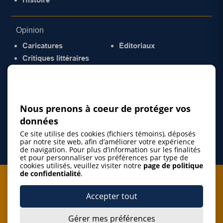
Opinion
Caricatures
Éditoriaux
Critiques littéraires
© 2026 Gazette de la Mauricie. Tous droits
réservés.
Politique de confidentialité
Nous prenons à coeur de protéger vos
données
Ce site utilise des cookies (fichiers témoins), déposés
par notre site web, afin d’améliorer votre expérience
de navigation. Pour plus d’information sur les finalités
et pour personnaliser vos préférences par type de
cookies utilisés, veuillez visiter notre
page de politique
de confidentialité
.
Je m'abonne à l'infolettre
Accepter tout
M'abonner
Gérer mes préférences