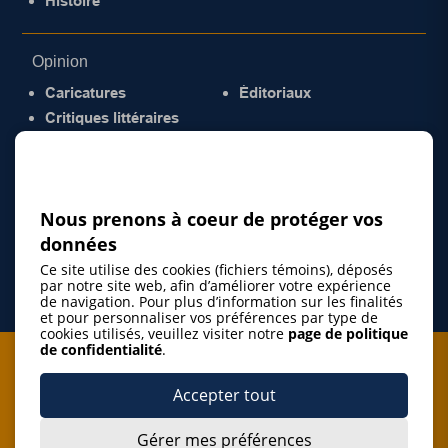
Histoire
Opinion
Caricatures
Éditoriaux
Critiques littéraires
© 2026 Gazette de la Mauricie. Tous droits
réservés.
Politique de confidentialité
Nous prenons à coeur de protéger vos
données
Ce site utilise des cookies (fichiers témoins), déposés
par notre site web, afin d’améliorer votre expérience
de navigation. Pour plus d’information sur les finalités
et pour personnaliser vos préférences par type de
cookies utilisés, veuillez visiter notre
page de politique
de confidentialité
.
Je m'abonne à l'infolettre
Accepter tout
M'abonner
Gérer mes préférences