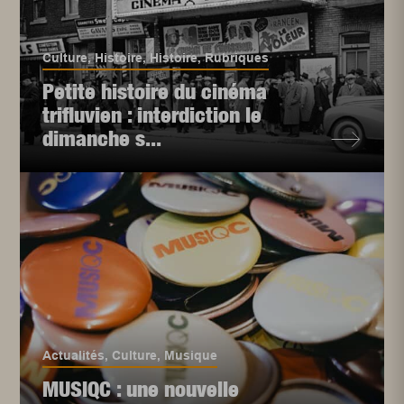
Culture
,
Histoire
,
Histoire
,
Rubriques
Petite histoire du cinéma
trifluvien : interdiction le
dimanche s...
Actualités
,
Culture
,
Musique
MUSIQC : une nouvelle