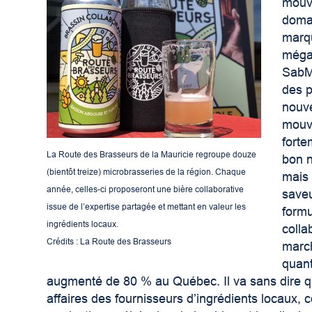
mouve
domai
marqu
méga
SabMi
des p
nouv
mouve
forte
La Route des Brasseurs de la Mauricie regroupe douze
bon n
(bientôt treize) microbrasseries de la région. Chaque
mais 
année, celles-ci proposeront une bière collaborative
saveu
issue de l’expertise partagée et mettant en valeur les
formu
ingrédients locaux.
colla
Crédits : La Route des Brasseurs
marc
quant
augmenté de 80 % au Québec. Il va sans dire que
affaires des fournisseurs d’ingrédients locaux,