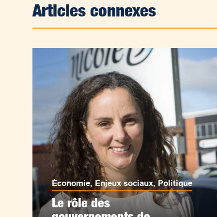
Articles connexes
Économie
,
Enjeux sociaux
,
Politique
Le rôle des
gouvernements de