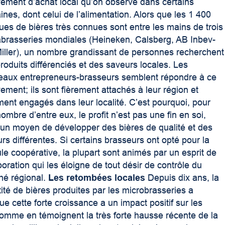
ment d’achat local qu’on observe dans certains
nes, dont celui de l’alimentation. Alors que les 1 400
es de bières très connues sont entre les mains de trois
brasseries mondiales (Heineken, Calsberg, AB Inbev-
ller), un nombre grandissant de personnes recherchent
roduits différenciés et des saveurs locales. Les
eaux entrepreneurs-brasseurs semblent répondre à ce
ment; ils sont fièrement attachés à leur région et
ment engagés dans leur localité. C’est pourquoi, pour
ombre d’entre eux, le profit n’est pas une fin en soi,
un moyen de développer des bières de qualité et des
rs différentes. Si certains brasseurs ont opté pour la
le coopérative, la plupart sont animés par un esprit de
boration qui les éloigne de tout désir de contrôle du
hé régional.
Les retombées locales
Depuis dix ans, la
ité de bières produites par les microbrasseries a
 cette forte croissance a un impact positif sur les
 comme en témoignent la très forte hausse récente de la