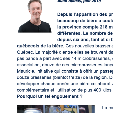
Alain Dumas, juin 2019
Depuis l’apparition des p
beaucoup de bière a coulé
la province compte 218 mi
différentes. Le nombre d
depuis six ans, tant et s
québécois de la bière.
Ces nouvelles brasseri
Québec. La majorité d’entre elles se trouvent da
pas bande à part avec ses 14 microbrasseries,
association, douze de ces microbrasseries lan
Mauricie, initiative qui consiste à offrir un pa
douze brasseries (bientôt treize) de la région.
développer chaque année une bière collaborativ
complémentaire et l’utilisation de plus 400 kilos 
Pourquoi un tel engouement ?
La mo