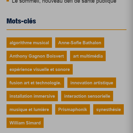
Le sommeil, nouveau défi de santé publique
Mots-clés
algorithme musical
Anne-Sofie Bathalon
Anthony Gagnon Boisvert
art multimédia
expérience visuelle et sonore
fusion art et technologie.
innovation artistique
installation immersive
interaction sensorielle
musique et lumière
Prismaphonik
synesthésie
William Simard