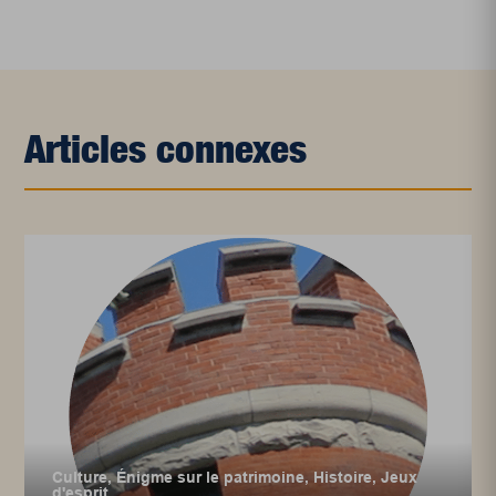
Articles connexes
Culture
,
Énigme sur le patrimoine
,
Histoire
,
Jeux
d'esprit