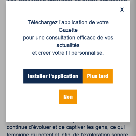
X
L’œuvre est composée de 12 prismes lumineux
configurés en fonction du lieu d’exposition. Cette
Téléchargez l'application de votre
exposition ambulante permet donc une expérience
Gazette
unique qui varie selon le lieu où elle est installée.
pour une consultation efficace de vos
Prismaphonik
a déjà été exposée à plusieurs
actualités
endroits, notamment à la Place des Arts de
et créer votre fil personnalisé.
Montréal pour le 13
e
événement Luminothérapie
du Quartier des spectacles, à l’esplanade du Pôle
culturel de Chambly et au parc Daniel-Johnson de
Installer l'application
Plus tard
Granby durant le temps des fêtes en 2021. Plus
récemment, le duo est revenu d’Orlando, en
Non
Floride, où
Prismaphonik
a été présentée au
Luminary Green Park.
À travers ces différentes expositions, l’œuvre
continue d’évoluer et de captiver les gens, ce qui
témoigne du potentiel infini de l’exploration sonore