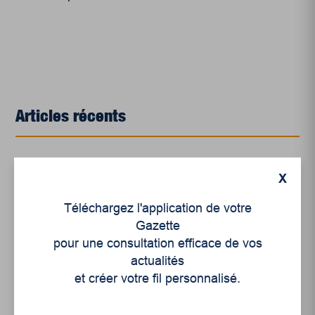
Articles récents
Un siècle de Mauriciennes dans la presse
X
régionale
Juillet 2026
Téléchargez l'application de votre
Gazette
Le sport professionnel féminin : en mouvement,
pour une consultation efficace de vos
en croissance
actualités
Et les politiques peinent à suivre
et créer votre fil personnalisé.
Le sommeil, nouveau défi de santé publique