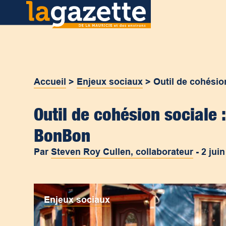
Accueil
>
Enjeux sociaux
>
Outil de cohésio
Outil de cohésion sociale 
BonBon
Par
Steven Roy Cullen, collaborateur
-
2 jui
Enjeux sociaux