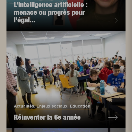
L’intelligence artificielle :
menace ou progrès pour
l’égal...
Actualités
,
Enjeux sociaux
,
Éducation
Réinventer la 6e année