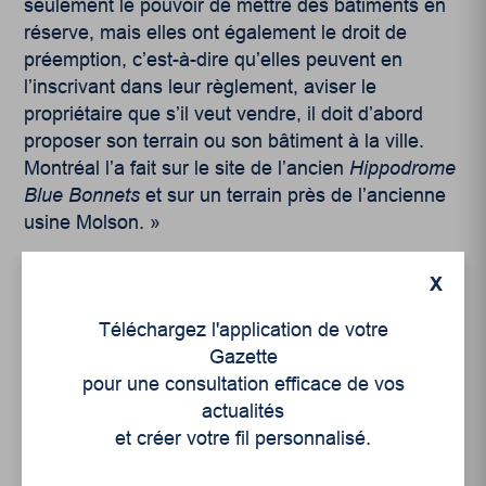
seulement le pouvoir de mettre des bâtiments en
réserve, mais elles ont également le droit de
préemption, c’est-à-dire qu’elles peuvent en
l’inscrivant dans leur règlement, aviser le
propriétaire que s’il veut vendre, il doit d’abord
proposer son terrain ou son bâtiment à la ville.
Montréal l’a fait sur le site de l’ancien
Hippodrome
Blue Bonnets
et sur un terrain près de l’ancienne
usine Molson. »
S’inspirer de la propriété solidaire
X
Téléchargez l'application de votre
Aussi appelé propriété à capitalisation partagée,
Gazette
ce type d’habitation permet à une collectivité
pour une consultation efficace de vos
d’investir une mise de fonds entre 20 à 40 % sur
actualités
une maison et lorsqu’un ménage souhaite devenir
et créer votre fil personnalisé.
propriétaire, il investit le reste et partage ainsi la
propriété de sa maison avec le collectif, explique