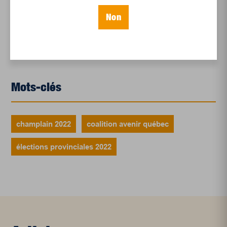
Le sport professionnel féminin : en mouvement,
Non
en croissance
Et les politiques peinent à suivre
Le sommeil, nouveau défi de santé publique
Mots-clés
champlain 2022
coalition avenir québec
élections provinciales 2022