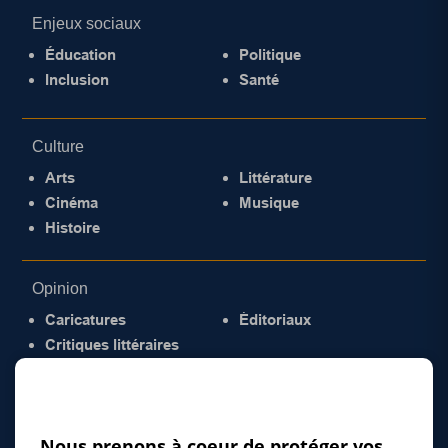
Enjeux sociaux
Éducation
Politique
Inclusion
Santé
Culture
Arts
Littérature
Cinéma
Musique
Histoire
Opinion
Caricatures
Éditoriaux
Critiques littéraires
© 2026 Gazette de la Mauricie. Tous droits
réservés.
Politique de confidentialité
Nous prenons à coeur de protéger vos