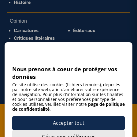
Histoire
Opinion
Caricatures
Éditoriaux
Critiques littéraires
© 2026 Gazette de la Mauricie. Tous droits
réservés.
Politique de confidentialité
Nous prenons à coeur de protéger vos
données
Ce site utilise des cookies (fichiers témoins), déposés
par notre site web, afin d’améliorer votre expérience
de navigation. Pour plus d’information sur les finalités
et pour personnaliser vos préférences par type de
cookies utilisés, veuillez visiter notre
page de politique
de confidentialité
.
Je m'abonne à l'infolettre
Accepter tout
M'abonner
Gérer mes préférences