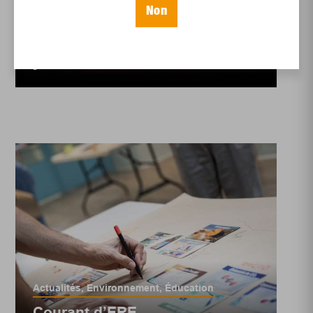
Non
Les promesses
rompues des
pétrolières
Actualités
,
Environnement
,
Éducation
Courant d’ERE