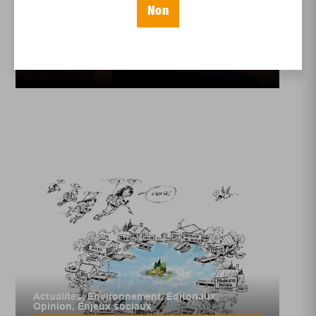
Non
Nicolas Pasian : un
architecte de l’écologie
à la Fondation Trois...
Actualités
,
Environnement
,
Éditoriaux
,
Opinion
,
Enjeux sociaux