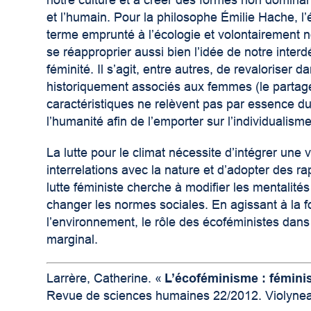
notre culture et à créer des formes non dominant
et l’humain. Pour la philosophe Émilie Hache, l
terme emprunté à l’écologie et volontairement no
se réapproprier aussi bien l’idée de notre inter
féminité. Il s’agit, entre autres, de revaloriser 
historiquement associés aux femmes (le partage, l
caractéristiques ne relèvent pas par essence du 
l’humanité afin de l’emporter sur l’individualisme
La lutte pour le climat nécessite d’intégrer un
interrelations avec la nature et d’adopter des r
lutte féministe cherche à modifier les mentalités 
changer les normes sociales. En agissant à la foi
l’environnement, le rôle des écoféministes dans 
marginal.
Larrère, Catherine. «
L’écoféminisme : fémini
Revue de sciences humaines 22/2012. Violynea 