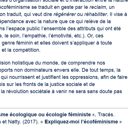
es d’organisation sociale et d’interaction entre la natur
’écoféminisme se traduit en geste par le
reclaim,
un
n traduit, qui veut dire
régénérer
ou
réhabiliter
. Il vise à
dépendance avec la nature que ce qui relève de la
dans l’espace public l’ensemble des attributs qui ont été
e soin, l’empathie, l’émotivité, etc.). Or, ces
genre féminin et elles doivent s’appliquer à toute
 et la compétition.
e vision holistique du monde, de comprendre nos
apports non dominateurs envers elle. De tout temps, la
qui nourrissent et justifient les oppressions, afin de faire
s sur les fronts de la justice sociale et de
la révolution sociétale à venir ne sera sans doute pas
sme écologique ou écologie féministe
», Tracés.
et Natty. (2017). «
Expliquez-moi l’écoféminisme
»