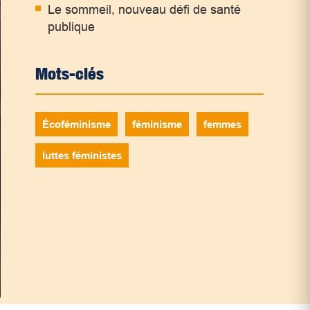
Le sommeil, nouveau défi de santé
publique
Mots-clés
Écoféminisme
féminisme
femmes
luttes féministes