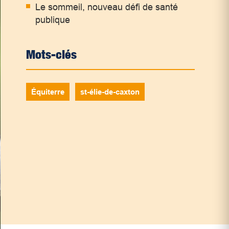
Le sommeil, nouveau défi de santé
publique
Mots-clés
Équiterre
st-élie-de-caxton