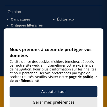
Opinion
Caricatures
Éditoriaux
Critiques littéraires
© 2026 Gazette de la Mauricie. Tous droits
réservés.
Politique de confidentialité
Nous prenons à coeur de protéger vos
données
Ce site utilise des cookies (fichiers témoins), déposés
par notre site web, afin d’améliorer votre expérience
de navigation. Pour plus d’information sur les finalités
et pour personnaliser vos préférences par type de
cookies utilisés, veuillez visiter notre
page de politique
de confidentialité
.
Je m'abonne à l'infolettre
Accepter tout
M'abonner
Gérer mes préférences
J’accepte de m’abonner à l’infolettre de La Gazette de la