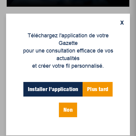
X
Téléchargez l'application de votre
Gazette
pour une consultation efficace de vos
actualités
et créer votre fil personnalisé.
Installer l'application
Plus tard
Culture
,
Littérature
,
Enjeux sociaux
Communauté LGBTQ+ :
La littérature comme outil
Non
de lutte