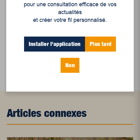
Le sommeil, nouveau défi de santé publique
pour une consultation efficace de vos
actualités
et créer votre fil personnalisé.
Mots-clés
Installer l'application
Plus tard
autochtones
femmes autochtones
Marche Mondiale des Femmes
Non
Articles connexes