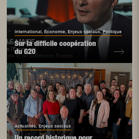
International
,
Économie
,
Enjeux sociaux
,
Politique
Sur la difficile coopération
du G20
Actualités
,
Enjeux sociaux
Un record historique pour