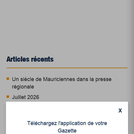
Articles récents
Un siècle de Mauriciennes dans la presse
régionale
Juillet 2026
Le sport professionnel féminin : en mouvement,
X
en croissance
Téléchargez l'application de votre
Et les politiques peinent à suivre
Gazette