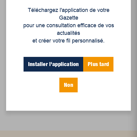
Juillet 2026
Téléchargez l'application de votre
Le sport professionnel féminin : en mouvement,
Gazette
en croissance
pour une consultation efficace de vos
actualités
Et les politiques peinent à suivre
et créer votre fil personnalisé.
Le sommeil, nouveau défi de santé publique
Mots-clés
Installer l'application
Plus tard
Non
Cinéma
culture
Droits des femmes
famille
femmes