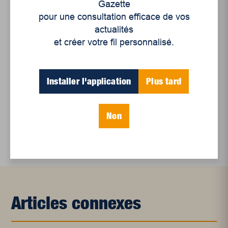
Gazette
Et les politiques peinent à suivre
pour une consultation efficace de vos
Le sommeil, nouveau défi de santé publique
actualités
et créer votre fil personnalisé.
Mots-clés
Installer l'application
Plus tard
arts de la scène
arts visuels
culture
Non
littérature
Articles connexes