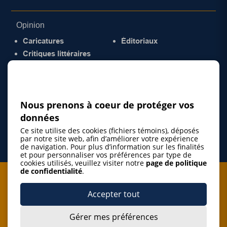
Opinion
Caricatures
Éditoriaux
Critiques littéraires
© 2026 Gazette de la Mauricie. Tous droits
réservés.
Politique de confidentialité
Nous prenons à coeur de protéger vos
données
Ce site utilise des cookies (fichiers témoins), déposés
par notre site web, afin d’améliorer votre expérience
de navigation. Pour plus d’information sur les finalités
et pour personnaliser vos préférences par type de
cookies utilisés, veuillez visiter notre
page de politique
de confidentialité
.
Je m'abonne à l'infolettre
Accepter tout
M'abonner
Gérer mes préférences
J’accepte de m’abonner à l’infolettre de La Gazette de la