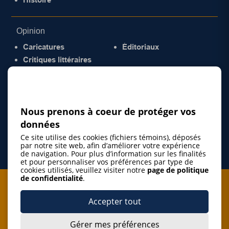
Opinion
Caricatures
Éditoriaux
Critiques littéraires
© 2026 Gazette de la Mauricie. Tous droits
réservés.
Politique de confidentialité
Nous prenons à coeur de protéger vos
données
Ce site utilise des cookies (fichiers témoins), déposés
par notre site web, afin d’améliorer votre expérience
de navigation. Pour plus d’information sur les finalités
et pour personnaliser vos préférences par type de
cookies utilisés, veuillez visiter notre
page de politique
de confidentialité
.
Je m'abonne à l'infolettre
Accepter tout
M'abonner
Gérer mes préférences