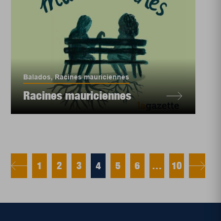
Balados
,
Racines mauriciennes
Racines mauriciennes
1
2
3
4
5
6
…
10