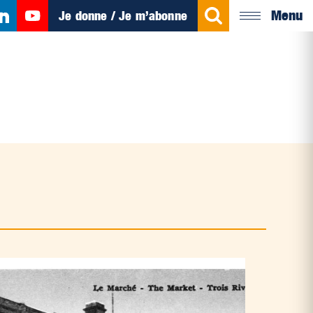
Menu
Je donne / Je m’abonne