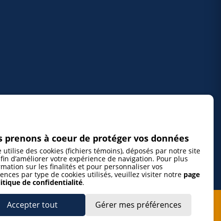
 prenons à coeur de protéger vos données
e utilise des cookies (fichiers témoins), déposés par notre site
fin d’améliorer votre expérience de navigation. Pour plus
rmation sur les finalités et pour personnaliser vos
ences par type de cookies utilisés, veuillez visiter notre
page
itique de confidentialité
.
Accepter tout
Gérer mes préférences
cepte de m’abonner à l’infolettre de La Gazette de la Mauricie et de
voir les plus récentes actualités ainsi que les offres promotionnelles de