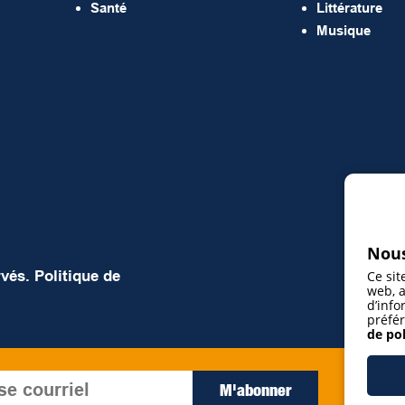
Santé
Littérature
Musique
Nous
rvés.
Politique de
Ce sit
web, a
d’info
préfér
de pol
J’ac
M'abonner
rece