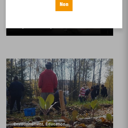
Environnement
,
Enjeux sociaux
Non
Contenu commandité
Pied de nez à la hausse
du panier d’épicerie
Environnement
,
Éducation