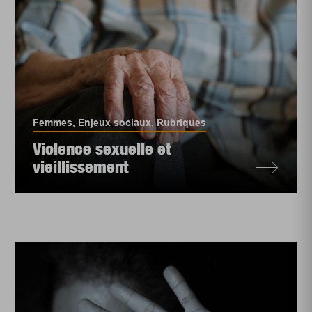
Femmes
,
Enjeux sociaux
,
Rubriques
Violence sexuelle et
vieillissement