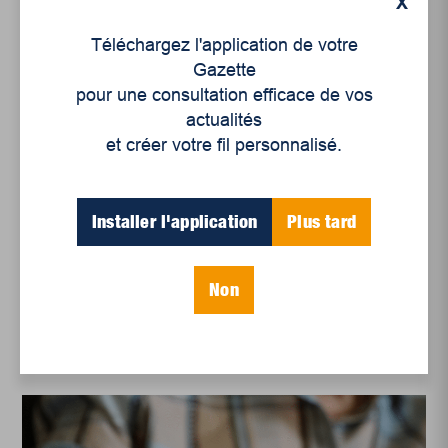
X
Téléchargez l'application de votre
Gazette
pour une consultation efficace de vos
actualités
et créer votre fil personnalisé.
Installer l'application
Plus tard
Femmes
,
Enjeux sociaux
,
Rubriques
La montée du
masculinisme
Non