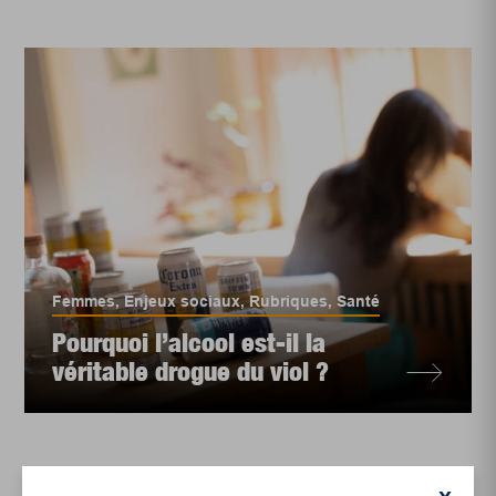
Femmes
,
Enjeux sociaux
,
Rubriques
,
Santé
Pourquoi l’alcool est-il la
véritable drogue du viol ?