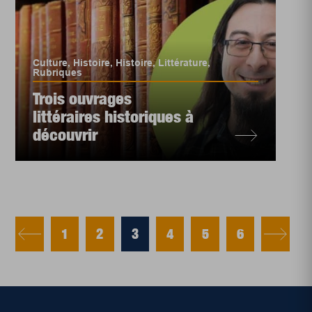
Culture
,
Histoire
,
Histoire
,
Littérature
,
Rubriques
Trois ouvrages
littéraires historiques à
découvrir
1
2
3
4
5
6