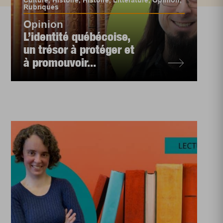
Culture
,
Histoire
,
Histoire
,
Littérature
,
Opinion
,
Rubriques
Opinion
L’identité québécoise,
un trésor à protéger et
à promouvoir...