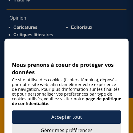
Opinion
Caricatures
Éditoriaux
Critiques littéraires
© 2026 Gazette de la Mauricie. Tous droits
réservés.
Politique de confidentialité
Nous prenons à coeur de protéger vos
données
Ce site utilise des cookies (fichiers témoins), déposés
par notre site web, afin d’améliorer votre expérience
de navigation. Pour plus d’information sur les finalités
et pour personnaliser vos préférences par type de
cookies utilisés, veuillez visiter notre
page de politique
de confidentialité
.
Je m'abonne à l'infolettre
Accepter tout
M'abonner
Gérer mes préférences